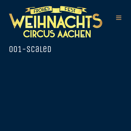
Zum
Inhalt
springen
001-scaled