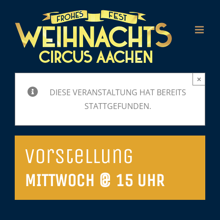
Zum
Inhalt
springen
×
DIESE VERANSTALTUNG HAT BEREITS
STATTGEFUNDEN.
Vorstellung
MITTWOCH @ 15 UHR