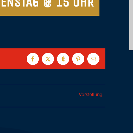
IENSTAG @ 15 UHR
Facebook
X
Tumblr
Pinterest
E-
Mail
Vorstellung