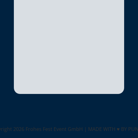
yright
2026 Frohes Fest Event GmbH |
MADE WITH ♥ BY PU