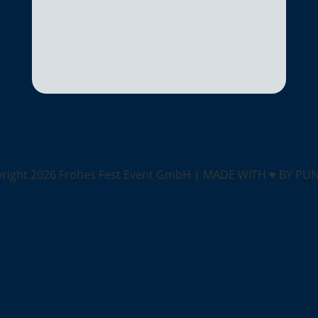
yright
2026 Frohes Fest Event GmbH |
MADE WITH ♥ BY PU