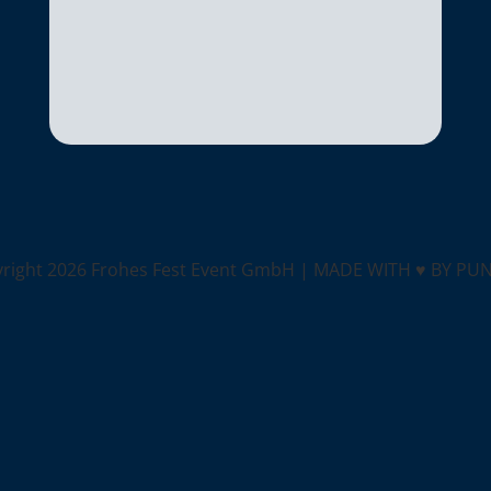
yright
2026 Frohes Fest Event GmbH |
MADE WITH ♥ BY PU