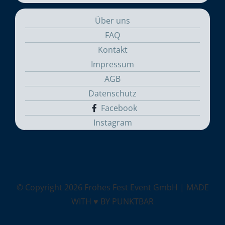
Über uns
FAQ
Kontakt
Impressum
AGB
Datenschutz
Facebook
Instagram
© Copyright
2026 Frohes Fest Event GmbH |
MADE
WITH ♥ BY PUNKTBAR