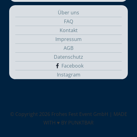
Über uns
FAQ
Kontakt
Impressum
AGB
Datenschutz
Facebook
Instagram
© Copyright
2026 Frohes Fest Event GmbH |
MADE
WITH ♥ BY PUNKTBAR