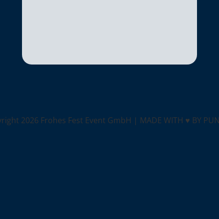
yright
2026 Frohes Fest Event GmbH |
MADE WITH ♥ BY PU