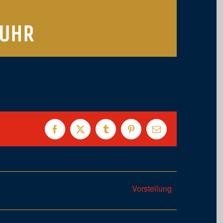
 UHR
Facebook
X
Tumblr
Pinterest
E-
Mail
Vorstellung