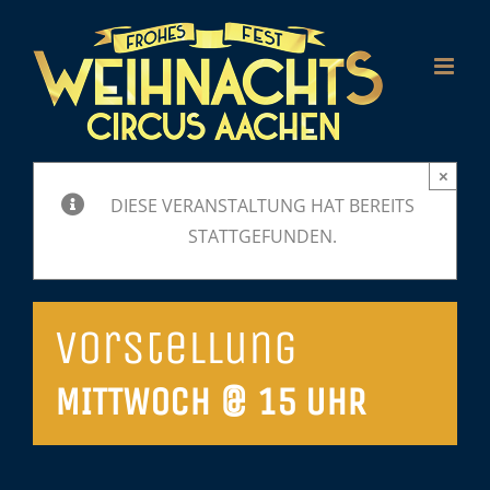
Zum
Inhalt
springen
×
DIESE VERANSTALTUNG HAT BEREITS
STATTGEFUNDEN.
Vorstellung
MITTWOCH @ 15 UHR