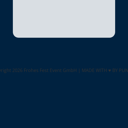
yright
2026 Frohes Fest Event GmbH |
MADE WITH ♥ BY PU