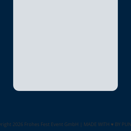
yright
2026 Frohes Fest Event GmbH |
MADE WITH ♥ BY PU