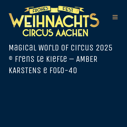
Zum
Inhalt
springen
Magical World of Circus 2025
© Frens te Kiefte – AMBER
KARSTENS e foto-40