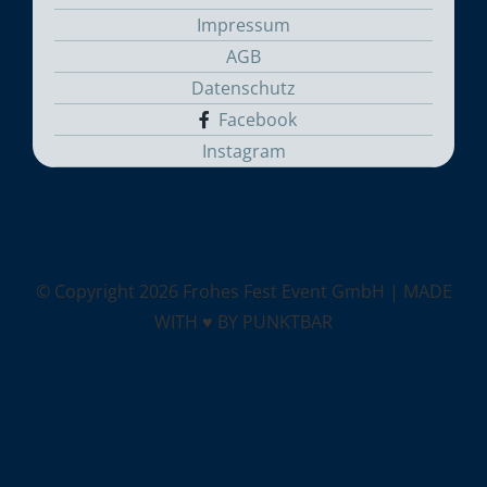
Impressum
AGB
Datenschutz
Facebook
Instagram
© Copyright
2026 Frohes Fest Event GmbH |
MADE
WITH ♥ BY PUNKTBAR