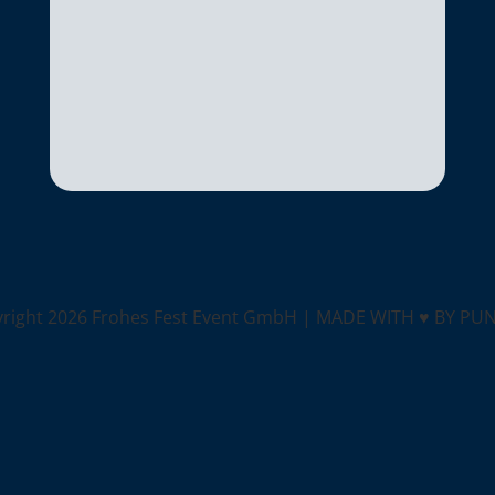
yright
2026 Frohes Fest Event GmbH |
MADE WITH ♥ BY PU