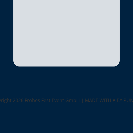
yright
2026 Frohes Fest Event GmbH |
MADE WITH ♥ BY PU