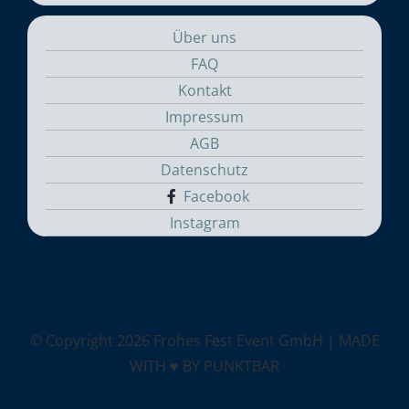
Über uns
FAQ
Kontakt
Impressum
AGB
Datenschutz
Facebook
Instagram
© Copyright
2026 Frohes Fest Event GmbH |
MADE
WITH ♥ BY PUNKTBAR