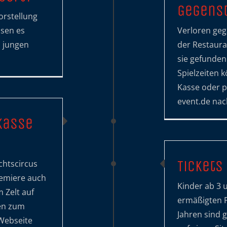
Gegens
orstellung
ssen es
Verloren ge
z jungen
der Restaura
sie gefunden
Spielzeiten 
Kasse oder p
event.de nac
kasse
Tickets
chtscircus
remiere auch
Kinder ab 3 
 Zelt auf
ermäßigten Pr
nen zum
Jahren sind 
 Webseite