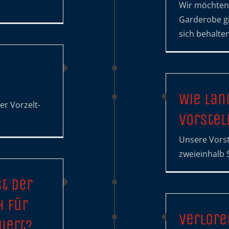
Wir möchten 
Garderobe gi
sich behalte
Wie lan
er Vorzelt-
Vorstel
Unsere Vorst
zweieinhalb 
t der
 für
Verlor
wert?