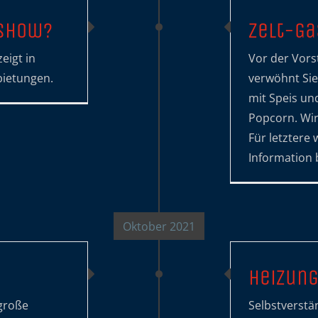
 Show?
Zelt-G
eigt in
Vor der Vors
bietungen.
verwöhnt Sie
mit Speis un
Popcorn. Wir
Für letztere
Information 
Oktober 2021
Heizun
 große
Selbstverstän